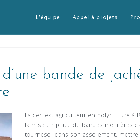
L’équipe
Appel à projets
Pro
 d’une bande de jachè
re
Fabien est agriculteur en polyculture à B
la mise en place de bandes mellifères da
tournesol dans son assolement, mettre e