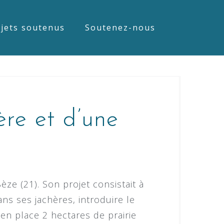
jets soutenus
Soutenez-nous
re et d’une
èze (21). Son projet consistait à
ns ses jachères, introduire le
n place 2 hectares de prairie