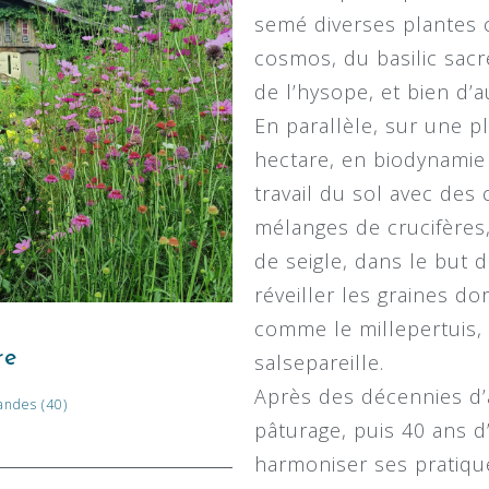
semé diverses plantes 
cosmos, du basilic sacr
de l’hysope, et bien d’
En parallèle, sur une p
hectare, en biodynamie d
travail du sol avec des
mélanges de crucifères,
de seigle, dans le but 
réveiller les graines d
comme le millepertuis, l
re
salsepareille.
Après des décennies d’a
andes (40)
pâturage, puis 40 ans 
harmoniser ses pratique