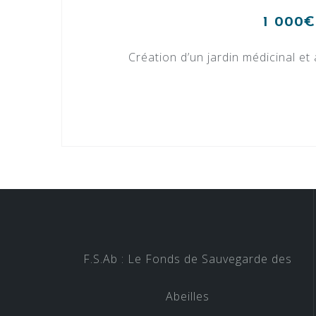
1 000€
Création d’un jardin médicinal et
F.S.Ab : Le Fonds de Sauvegarde des
Abeilles