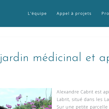
L’équipe
Appel à projets
Pro
jardin médicinal et ap
Alexandre Cabrit est api
Labrit, situé dans les L
Sur une petite parcelle