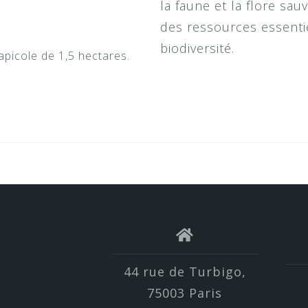
la faune et la flore sau
des ressources essentie
biodiversité.
 apicole de 1,5 hectares.
44 rue de Turbigo,
75003 Paris