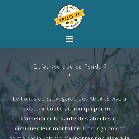
Skip
to
content
Qu’est-ce que ce Fonds ?
Le Fonds de Sauvegarde des Abeilles vise à
soutenir
toute action qui permet
d’améliorer la santé des abeilles et
diminuer leur mortalité
. Il est également
animé par la volonté d’
apporter son aide à la