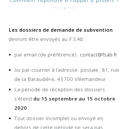
Comment répondre à l’appel à projets ?
Les dossiers de demande de subvention
devront être envoyés au
F.
S.A
b
:
par
email (de préférence) :
contact@fsab.fr
ou
par courrier à l’adresse
postale : 81, rue
de la
Baraudière
, 45700 Villemandeur
La période de réception des dossiers
s’étend
du
15 septembre
au
15 octobre
2020
;
Tout dossier incomplet ou envoyé en
dehors de cette période ne sera pas