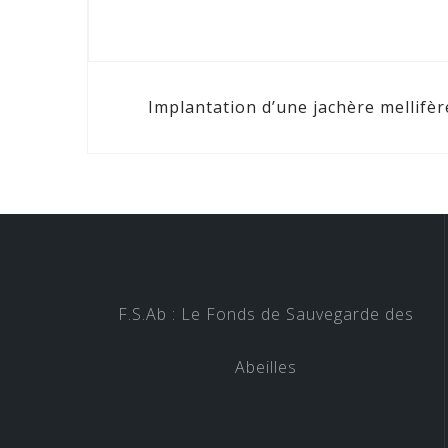
Implantation d’une jachère mellifèr
F.S.Ab : Le Fonds de Sauvegarde des
Abeilles