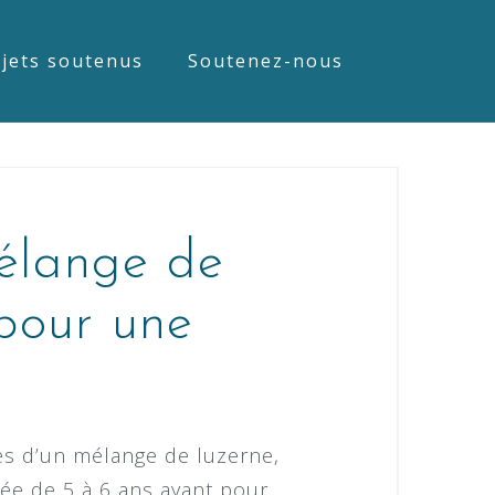
jets soutenus
Soutenez-nous
mélange de
 pour une
es d’un mélange de luzerne,
urée de 5 à 6 ans ayant pour