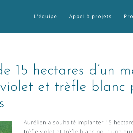
L’équipe
Appel à projets
Pro
de 15 hectares d’un 
 violet et trèfle blanc
s
Aurélien a souhaité implanter 15 hectar
trèfle violet et trèfle blanc pour une d