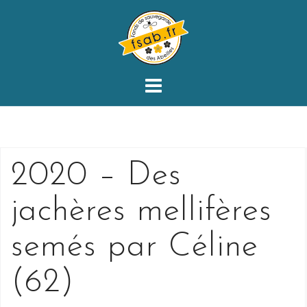
Skip
to
content
2020 – Des
jachères mellifères
semés par Céline
(62)